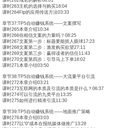
课时262域名的解析08:01
课时263主机的选择与购买18:04
课时264Ftp的应用传送方法03:33
章节37:TP5自动赚钱系统——文案撰写
课时265本章介绍10:34
课时266你相信文案的力量吗？08:25
课时267文案第一步：标题要能抓人眼球17:23
课时268文案第二步：激发购买欲望27:11
课时269文案第三步：赢得读者的信任11:43
课时270文案第四步：引导马上下单18:02
课时271本章小结03:50
章节38:TP5自动赚钱系统——大流量平台引流
课时272本章介绍03:21
课时273互联网的本质及引流的本质是什么？06:37
课时274可以引流的九类平台13:35
课时275如何进行精准引流11:30
章节39:TP5自动赚钱系统——地面推广策略
课时276本章介绍03:03
课时277以“0”成本在报纸媒体做推广13:28